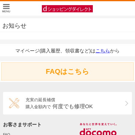
お知らせ
マイページ(購入履歴、領収書など)は
こちら
から
FAQはこちら
充実の延長補償
何度でも修理OK
購入金額内で
お客さまサポート
FAQ