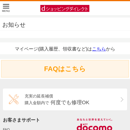
お知らせ
マイページ(購入履歴、領収書など)は
こちら
から
FAQはこちら
充実の延長補償
何度でも修理OK
購入金額内で
お客さまサポート
FAQ