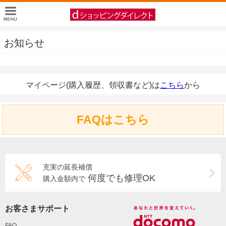
お知らせ
マイページ(購入履歴、領収書など)は
こちら
から
FAQはこちら
充実の延長補償
何度でも修理OK
購入金額内で
お客さまサポート
FAQ