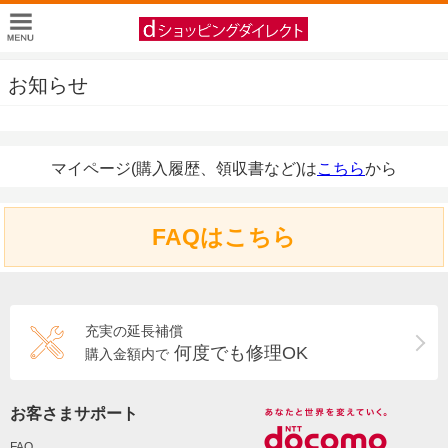
お知らせ
マイページ(購入履歴、領収書など)は
こちら
から
FAQはこちら
充実の延長補償
何度でも修理OK
購入金額内で
お客さまサポート
FAQ