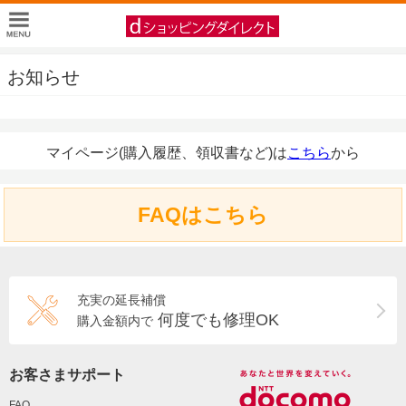
お知らせ
マイページ(購入履歴、領収書など)は
こちら
から
FAQはこちら
充実の延長補償
何度でも修理OK
購入金額内で
お客さまサポート
FAQ