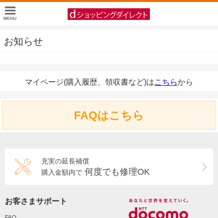
お知らせ
マイページ(購入履歴、領収書など)は
こちら
から
FAQはこちら
充実の延長補償
何度でも修理OK
購入金額内で
お客さまサポート
FAQ