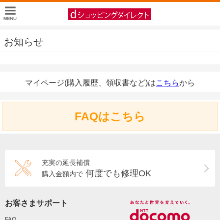
お知らせ
マイページ(購入履歴、領収書など)は
こちら
から
FAQはこちら
充実の延長補償
何度でも修理OK
購入金額内で
お客さまサポート
FAQ