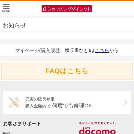
お知らせ
マイページ(購入履歴、領収書など)は
こちら
から
FAQはこちら
充実の延長補償
何度でも修理OK
購入金額内で
お客さまサポート
FAQ