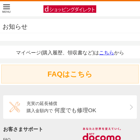
お知らせ
マイページ(購入履歴、領収書など)は
こちら
から
FAQはこちら
充実の延長補償
何度でも修理OK
購入金額内で
お客さまサポート
FAQ