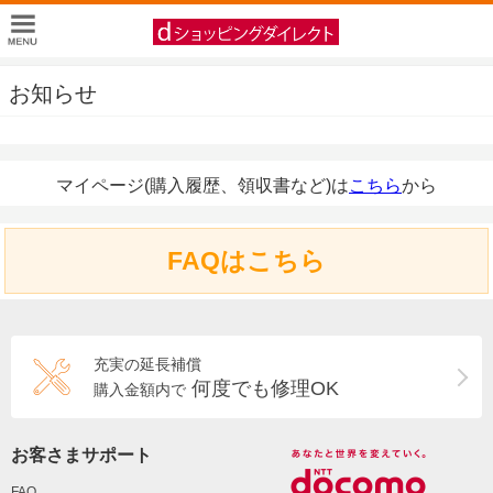
お知らせ
マイページ(購入履歴、領収書など)は
こちら
から
FAQはこちら
充実の延長補償
何度でも修理OK
購入金額内で
お客さまサポート
FAQ