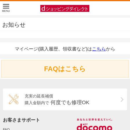
お知らせ
マイページ(購入履歴、領収書など)は
こちら
から
FAQはこちら
充実の延長補償
何度でも修理OK
購入金額内で
お客さまサポート
FAQ