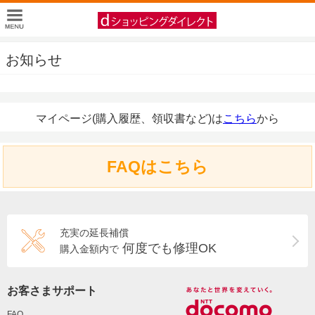
お知らせ
マイページ(購入履歴、領収書など)は
こちら
から
FAQはこちら
充実の延長補償
何度でも修理OK
購入金額内で
お客さまサポート
FAQ