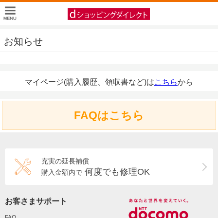
お知らせ
マイページ(購入履歴、領収書など)は
こちら
から
FAQはこちら
充実の延長補償
何度でも修理OK
購入金額内で
お客さまサポート
FAQ