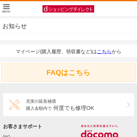
お知らせ
マイページ(購入履歴、領収書など)は
こちら
から
FAQはこちら
充実の延長補償
何度でも修理OK
購入金額内で
お客さまサポート
FAQ