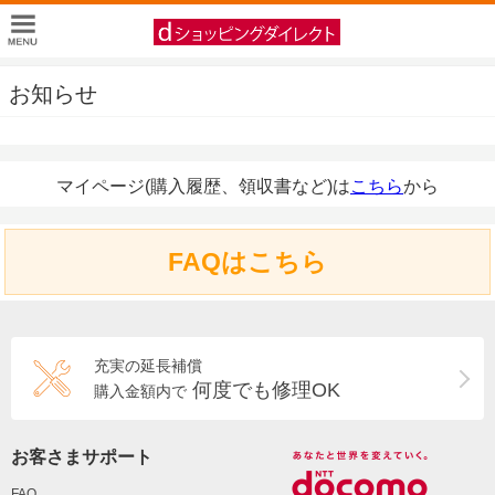
お知らせ
マイページ(購入履歴、領収書など)は
こちら
から
FAQはこちら
充実の延長補償
何度でも修理OK
購入金額内で
お客さまサポート
FAQ