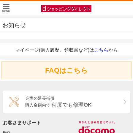
お知らせ
マイページ(購入履歴、領収書など)は
こちら
から
FAQはこちら
充実の延長補償
何度でも修理OK
購入金額内で
お客さまサポート
FAQ