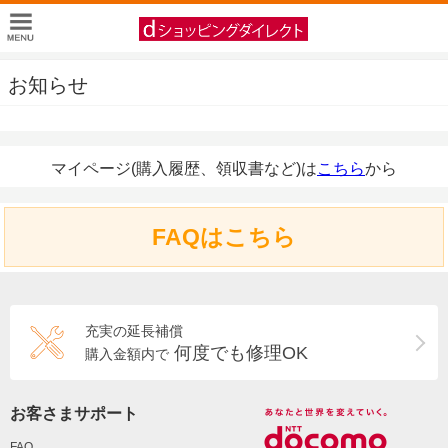
お知らせ
マイページ(購入履歴、領収書など)は
こちら
から
FAQはこちら
充実の延長補償
何度でも修理OK
購入金額内で
お客さまサポート
FAQ