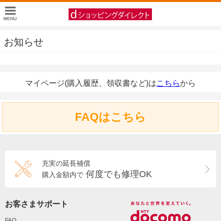
お知らせ
マイページ(購入履歴、領収書など)は
こちら
から
FAQはこちら
充実の延長補償
何度でも修理OK
購入金額内で
お客さまサポート
FAQ