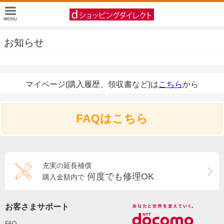
お知らせ
マイページ(購入履歴、領収書など)は
こちら
から
FAQはこちら
充実の延長補償
何度でも修理OK
購入金額内で
お客さまサポート
FAQ