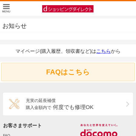
お知らせ
マイページ(購入履歴、領収書など)は
こちら
から
FAQはこちら
充実の延長補償
何度でも修理OK
購入金額内で
お客さまサポート
FAQ