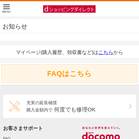
お知らせ
マイページ(購入履歴、領収書など)は
こちら
から
FAQはこちら
充実の延長補償
何度でも修理OK
購入金額内で
お客さまサポート
FAQ