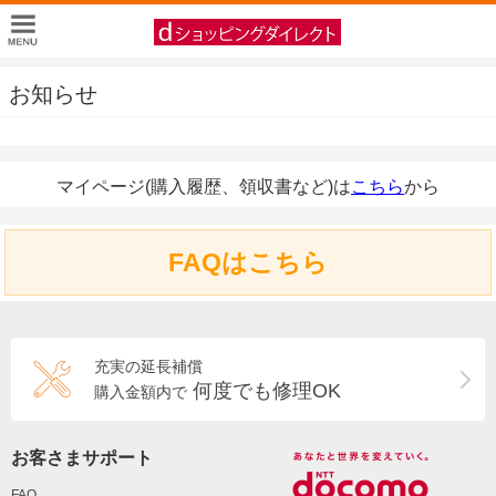
お知らせ
マイページ(購入履歴、領収書など)は
こちら
から
FAQはこちら
充実の延長補償
何度でも修理OK
購入金額内で
お客さまサポート
FAQ