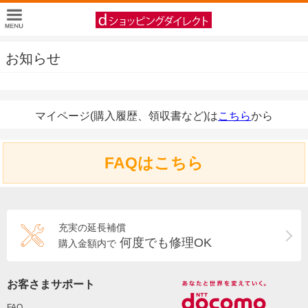
お知らせ
マイページ(購入履歴、領収書など)は
こちら
から
FAQはこちら
充実の延長補償
何度でも修理OK
購入金額内で
お客さまサポート
FAQ