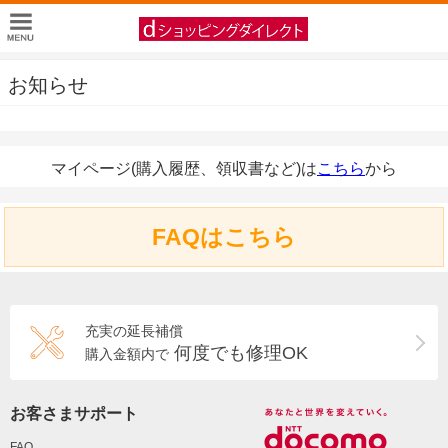
お知らせ
マイページ(購入履歴、領収書など)は
こちら
から
FAQはこちら
充実の延長補償
何度でも修理OK
購入金額内で
お客さまサポート
FAQ