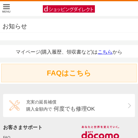
お知らせ
マイページ(購入履歴、領収書など)は
こちら
から
FAQはこちら
充実の延長補償
何度でも修理OK
購入金額内で
お客さまサポート
FAQ