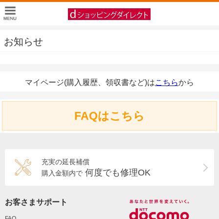
お知らせ
マイページ(購入履歴、領収書など)は
こちら
から
FAQはこちら
充実の延長補償
何度でも修理OK
購入金額内で
お客さまサポート
FAQ