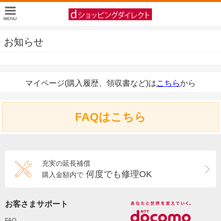
お知らせ
マイページ(購入履歴、領収書など)は
こちら
から
FAQはこちら
充実の延長補償
何度でも修理OK
購入金額内で
お客さまサポート
FAQ