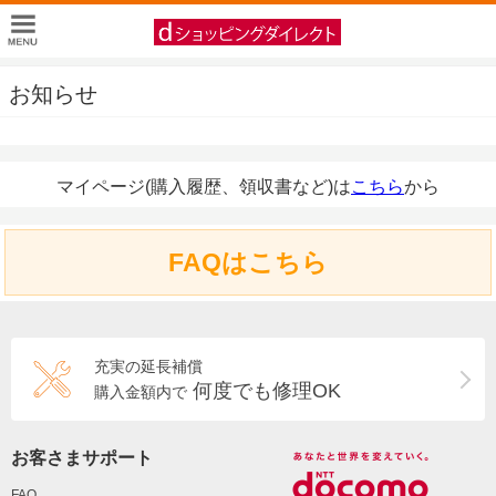
お知らせ
マイページ(購入履歴、領収書など)は
こちら
から
FAQはこちら
充実の延長補償
何度でも修理OK
購入金額内で
お客さまサポート
FAQ