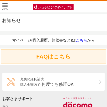
お知らせ
マイページ(購入履歴、領収書など)は
こちら
から
FAQはこちら
充実の延長補償
何度でも修理OK
購入金額内で
お客さまサポート
FAQ