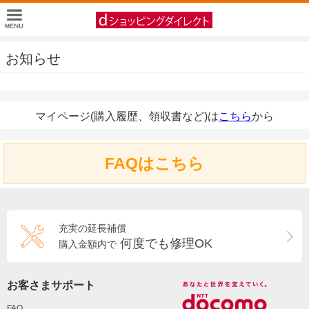
お知らせ
マイページ(購入履歴、領収書など)は
こちら
から
FAQはこちら
充実の延長補償
何度でも修理OK
購入金額内で
お客さまサポート
FAQ