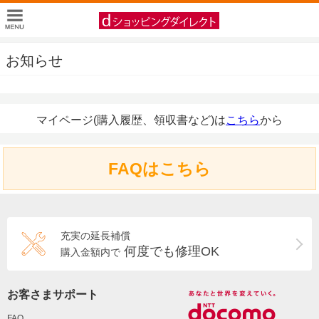
お知らせ
マイページ(購入履歴、領収書など)は
こちら
から
FAQはこちら
充実の延長補償
何度でも修理OK
購入金額内で
お客さまサポート
FAQ