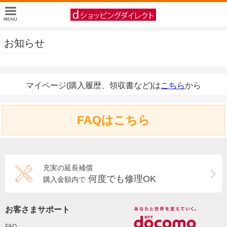
お知らせ
マイページ(購入履歴、領収書など)は
こちら
から
FAQはこちら
充実の延長補償
何度でも修理OK
購入金額内で
お客さまサポート
FAQ