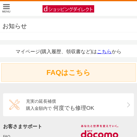
お知らせ
マイページ(購入履歴、領収書など)は
こちら
から
FAQはこちら
充実の延長補償
何度でも修理OK
購入金額内で
お客さまサポート
FAQ