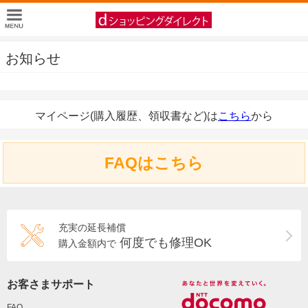
お知らせ
マイページ(購入履歴、領収書など)は
こちら
から
FAQはこちら
充実の延長補償
何度でも修理OK
購入金額内で
お客さまサポート
FAQ