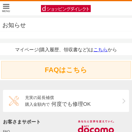
お知らせ
マイページ(購入履歴、領収書など)は
こちら
から
FAQはこちら
充実の延長補償
何度でも修理OK
購入金額内で
お客さまサポート
FAQ