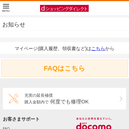
お知らせ
マイページ(購入履歴、領収書など)は
こちら
から
FAQはこちら
充実の延長補償
何度でも修理OK
購入金額内で
お客さまサポート
FAQ