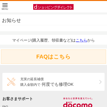
お知らせ
マイページ(購入履歴、領収書など)は
こちら
から
FAQはこちら
充実の延長補償
何度でも修理OK
購入金額内で
お客さまサポート
FAQ