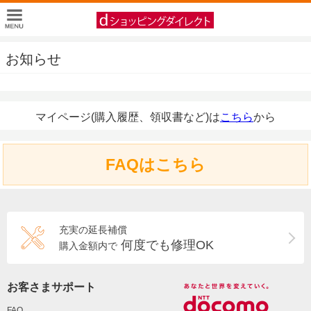
お知らせ
マイページ(購入履歴、領収書など)は
こちら
から
FAQはこちら
充実の延長補償
何度でも修理OK
購入金額内で
お客さまサポート
FAQ