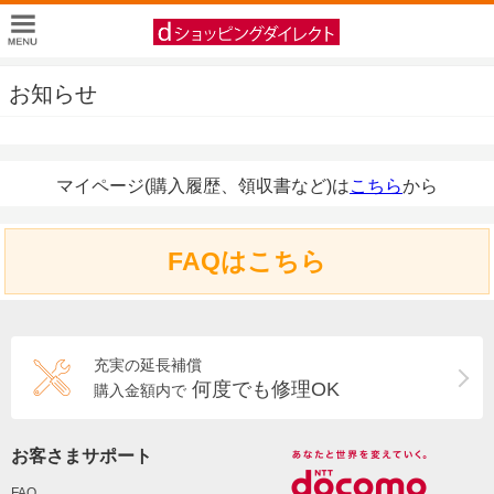
お知らせ
マイページ(購入履歴、領収書など)は
こちら
から
FAQはこちら
充実の延長補償
何度でも修理OK
購入金額内で
お客さまサポート
FAQ