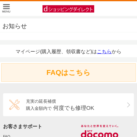
お知らせ
マイページ(購入履歴、領収書など)は
こちら
から
FAQはこちら
充実の延長補償
何度でも修理OK
購入金額内で
お客さまサポート
FAQ