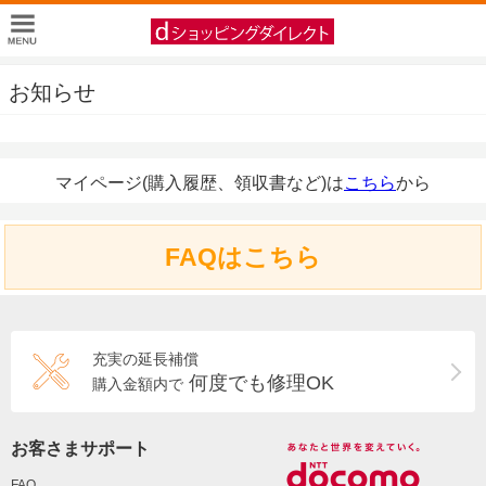
お知らせ
マイページ(購入履歴、領収書など)は
こちら
から
FAQはこちら
充実の延長補償
何度でも修理OK
購入金額内で
お客さまサポート
FAQ