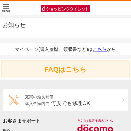
お知らせ
マイページ(購入履歴、領収書など)は
こちら
から
FAQはこちら
充実の延長補償
何度でも修理OK
購入金額内で
お客さまサポート
FAQ