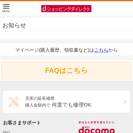
お知らせ
マイページ(購入履歴、領収書など)は
こちら
から
FAQはこちら
充実の延長補償
何度でも修理OK
購入金額内で
お客さまサポート
FAQ