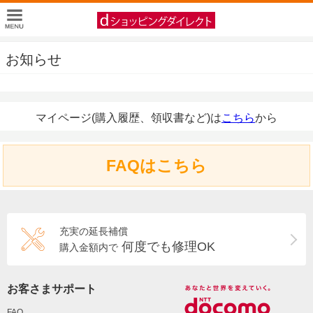
お知らせ
マイページ(購入履歴、領収書など)は
こちら
から
FAQはこちら
充実の延長補償
何度でも修理OK
購入金額内で
お客さまサポート
FAQ