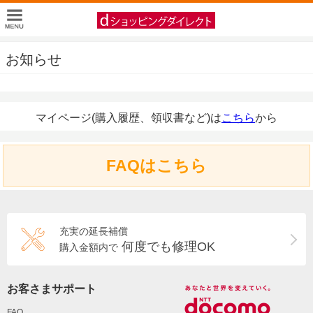
お知らせ
マイページ(購入履歴、領収書など)は
こちら
から
FAQはこちら
充実の延長補償
何度でも修理OK
購入金額内で
お客さまサポート
FAQ