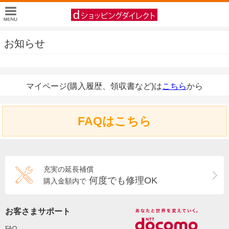
お知らせ
マイページ(購入履歴、領収書など)は
こちら
から
FAQはこちら
充実の延長補償
何度でも修理OK
購入金額内で
お客さまサポート
FAQ