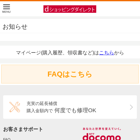
お知らせ
マイページ(購入履歴、領収書など)は
こちら
から
FAQはこちら
充実の延長補償
何度でも修理OK
購入金額内で
お客さまサポート
FAQ