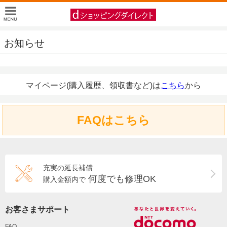
お知らせ
マイページ(購入履歴、領収書など)は
こちら
から
FAQはこちら
充実の延長補償
何度でも修理OK
購入金額内で
お客さまサポート
FAQ