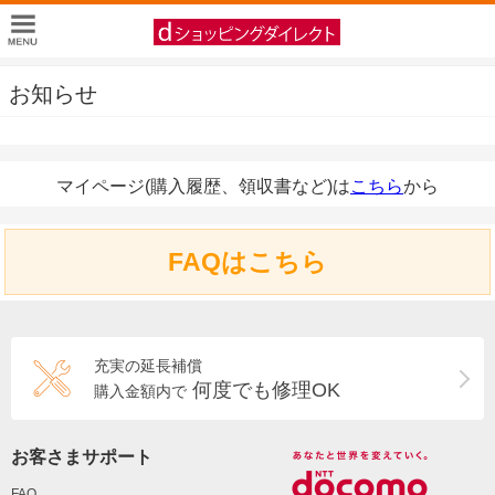
お知らせ
マイページ(購入履歴、領収書など)は
こちら
から
FAQはこちら
充実の延長補償
何度でも修理OK
購入金額内で
お客さまサポート
FAQ