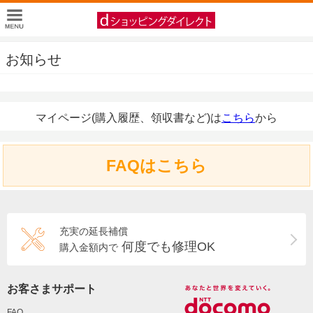
お知らせ
マイページ(購入履歴、領収書など)は
こちら
から
FAQはこちら
充実の延長補償
何度でも修理OK
購入金額内で
お客さまサポート
FAQ